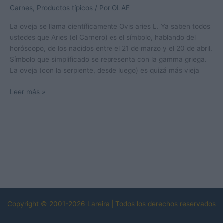
Carnes
,
Productos típicos
/ Por
OLAF
La oveja se llama científicamente Ovis aries L. Ya saben todos
ustedes que Aries (el Carnero) es el símbolo, hablando del
horóscopo, de los nacidos entre el 21 de marzo y el 20 de abril.
Símbolo que simplificado se representa con la gamma griega.
La oveja (con la serpiente, desde luego) es quizá más vieja
Oveja
Leer más »
Copyright © 2001-2026 Lareira | Todos los derechos reservados