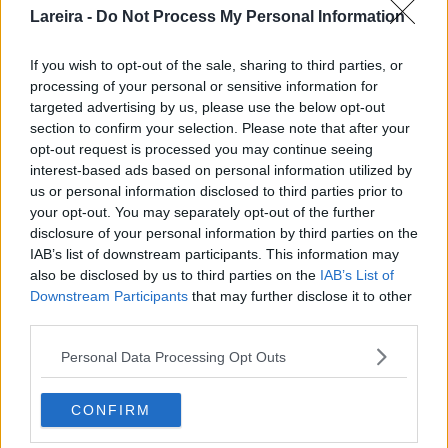
Carnes
,
Productos típicos
/ Por
OLAF
Lareira -
Do Not Process My Personal Information
Hablando antropológicamente, los lacones son los brazos de
If you wish to opt-out of the sale, sharing to third parties, or
los cerdos, o sea, sus extremidades delanteras, una vez que
processing of your personal or sensitive information for
pasan el proceso de curado. Y como el lacón tiene concedida
targeted advertising by us, please use the below opt-out
la Indicación Geográfica Protegida en toda Galicia, ya el
section to confirm your selection. Please note that after your
Reglamento establece las particulares condiciones de
opt-out request is processed you may continue seeing
alimentación de los cerdos, elaboración, curado, etc. que han
interest-based ads based on personal information utilized by
de tener
us or personal information disclosed to third parties prior to
your opt-out. You may separately opt-out of the further
Lacón
Leer más »
disclosure of your personal information by third parties on the
gallego
IAB’s list of downstream participants. This information may
(I.G.P.)
also be disclosed by us to third parties on the
IAB’s List of
Downstream Participants
that may further disclose it to other
third parties.
Personal Data Processing Opt Outs
CONFIRM