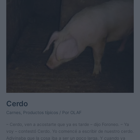
Cerdo
Carnes
,
Productos típicos
/ Por
OLAF
– Cerdo, ven a acostarte que ya es tarde – dijo Foroneo. – Ya
voy – contestó Cerdo. Yo comencé a escribir de nuestro cerdo.
Adivinaba que la cosa iba a ser un poco larga. Y cuando ya