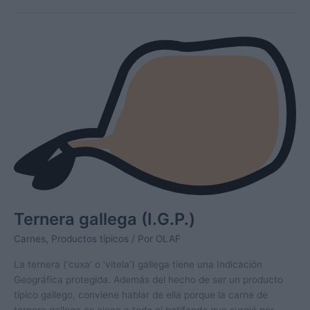
Villalba
Ternera gallega (I.G.P.)
Carnes
,
Productos típicos
/ Por
OLAF
La ternera (‘cuxa’ o ‘vitela’) gallega tiene una Indicación
Geográfica protegida. Además del hecho de ser un producto
típico gallego, conviene hablar de ella porque la carne de