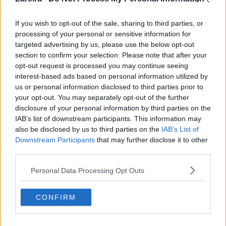
es
como
If you wish to opt-out of the sale, sharing to third parties, or
una
processing of your personal or sensitive information for
araña
targeted advertising by us, please use the below opt-out
ligera
section to confirm your selection. Please note that after your
mente ovoide, enorme, y de caparazón rojo, fuerte y
opt-out request is processed you may continue seeing
calcáreo. Por la parte más estrecha, donde tienen la
interest-based ads based on personal information utilized by
boca, tienen un par de pinzas fuertes de tres artejos y,
us or personal information disclosed to third parties prior to
simétricamente, vienen otros cuatro pares de uñas
your opt-out. You may separately opt-out of the further
también con artejos. Todos los apéndices están llenos
disclosure of your personal information by third parties on the
de carne, así como todo el cuerpo de la centolla.
IAB’s list of downstream participants. This information may
also be disclosed by us to third parties on the
IAB’s List of
Las
Downstream Participants
that may further disclose it to other
hemb
third parties.
ras,
Personal Data Processing Opt Outs
antes
de la
puest
CONFIRM
a, la
tiene