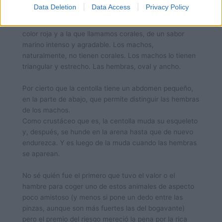
n
Data Deletion
Data Access
Privacy Policy
dentr
o, de
color roja y a la que llamamos corales, de un sabor
marino intenso y agradable. Los machos,
naturalmente, no tienen corales. Los machos lo tienen
triangular y estrecho. Las hembras, oval y ancho.
Por cierto que la centolla tiene un abdomen pequeño,
en la parte de abajo, que permite distinguir las hembras
de los machos.
Como crustáceo que es, la centolla muda su esqueleto
y, después, se hunde en la arena hasta que de nuevo
endurezca. Y es luego de la muda cuando las hembras
se aparean.
No sé quién fue el primero que tuvo el valor o el
hambre para coger uno de estos animales de aspecto
poco amistoso (y menos si pone un dedo entre las
pinzas, aunque son más fuertes las del bogavante)
pero el premio del riesgo mereció la pena por la rica