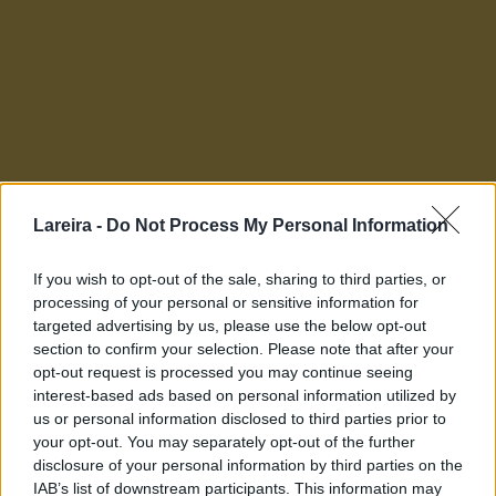
Lareira -
Do Not Process My Personal Information
If you wish to opt-out of the sale, sharing to third parties, or
processing of your personal or sensitive information for
targeted advertising by us, please use the below opt-out
Vino de Valdeorras (D.O.)
section to confirm your selection. Please note that after your
Son vinos, también de Ourense, y de la comarca que
opt-out request is processed you may continue seeing
les da nombre. Comprende los ayuntamientos de O
interest-based ads based on personal information utilized by
Barco de Valdeorras, O Bolo, Carballeda, Larouco, la
us or personal information disclosed to third parties prior to
Rua de Petín, Petín, Rubiá y Vilamartín de Valdeorras.
your opt-out. You may separately opt-out of the further
disclosure of your personal information by third parties on the
Es la patria del Godello para los vinos blancos, y del
IAB’s list of downstream participants. This information may