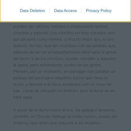
lleve legumbres y, sin embargo, en Galicia tenemos
uno, el llamado ‘Lacón con Grelos’ que sólo lleva el
Data Deletion
Data Access
Privacy Policy
lacón (como típica carne de cerdo y que reina en la
olla), grelos (las hojas escogidas de los nabos que
pueden ser rabizas, nabizas o propiamente grelos),
chorizos y patatas. Los chorizos no muy curados: uno
por persona como mínimo, y mucho mejor dos, si son
buenos. No hay que ser cicateros con las patatas que,
además de ser un acompañamiento ideal para la grasa
del lacón y de los chorizos, ayudan también a suavizar
la ligera, pero estimulante, acidez de los grelos.
Piensen, por un momento, en esmagar con patatas un
pedazo del poco pero exquisito tocino que tiene el
lacón, y llevarlo a la boca ayudados con un trozo de
pan. Llorar de emoción no llorarán, pero la boca se les
hará agua.
A pesar de lo dicho hasta ahora, los gallegos tenemos,
también, un ‘Cocido Gallego’ al estilo común, propio del
invierno, que dicen que resucita a los muertos.