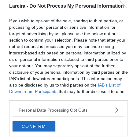
mica
Lareira -
Do Not Process My Personal Information
en el
Neolít
If you wish to opt-out of the sale, sharing to third parties, or
ico y
processing of your personal or sensitive information for
Edad
targeted advertising by us, please use the below opt-out
del Bronce, y el uso del torno para moldear, que se
section to confirm your selection. Please note that after your
sitúa dos mil años antes de nuestra Era, la Humanidad
opt-out request is processed you may continue seeing
pudo cocer y, cuando supo hacerlo aplicándolo a los
interest-based ads based on personal information utilized by
alimentos, nacieron los ‘cocidos’, nombre genérico de
us or personal information disclosed to third parties prior to
un plato que existe en todo el mundo, hecho de mil y
your opt-out. You may separately opt-out of the further
una maneras.
disclosure of your personal information by third parties on the
IAB’s list of downstream participants. This information may
Ningún cocido es variante de ningún outro. Solamente
also be disclosed by us to third parties on the
IAB’s List of
tienen en común la olla, el agua y la sal (esta última
Downstream Participants
that may further disclose it to other
según el gusto) y, naturalmente, el fuego. Una vez
third parties.
hecho y rehecho, el agua de un cocido se escurre. No
Personal Data Processing Opt Outs
va al plato.
Por ejemplo, en la España no gallega, no conozco
CONFIRM
ningún cocido (aunque pueda que los haya) que no