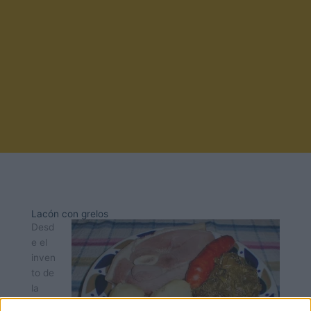
Lacón con grelos
Desd
e el
inven
to de
la
cerá