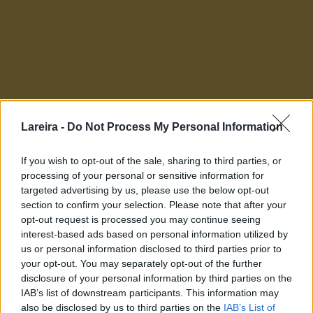
Lareira -
Do Not Process My Personal Information
If you wish to opt-out of the sale, sharing to third parties, or
processing of your personal or sensitive information for
targeted advertising by us, please use the below opt-out
section to confirm your selection. Please note that after your
Orujo de Galicia / Augardente de Galicia (I.G.)
opt-out request is processed you may continue seeing
Los aguardientes gallegos, de 37,5% vol. al 50% vol. de
interest-based ads based on personal information utilized by
alcohol (según sea envejecido o no), tienen una
us or personal information disclosed to third parties prior to
Indicación Geográfica que los protege. Son el resultado
your opt-out. You may separately opt-out of the further
de la destilación de los bagazos de las uvas gallegas y
disclosure of your personal information by third parties on the
tienen un intenso aroma que, a veces, sirve para
IAB’s list of downstream participants. This information may
sospechar un origen distinto, o una mezcla con
also be disclosed by us to third parties on the
IAB’s List of