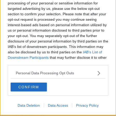
con
processing of your personal or sensitive information for
targeted advertising by us, please use the below opt-out
los
section to confirm your selection. Please note that after your
de
opt-out request is processed you may continue seeing
Padr
interest-based ads based on personal information utilized by
ón,
us or personal information disclosed to third parties prior to
son los pimientos gallegos por excelencia. Todos ellos
your opt-out. You may separately opt-out of the further
son ‘
capsicum annuum
‘, pero las variedades y sus
disclosure of your personal information by third parties on the
sabores son completamente distintos.
IAB’s list of downstream participants. This information may
also be disclosed by us to third parties on the
IAB’s List of
Los pimientos de Arnoia son de un color verde claro y
Downstream Participants
that may further disclose it to other
bastante grandes, de manera que su vocación culinaria
third parties.
es diferente a los de Padrón. Su sabor es exquisito y
suave, sin sorpresas de ejemplares picantes.
Personal Data Processing Opt Outs
Por su tamaño, aunque pueden acompañar, asados
CONFIRM
pelados, o fritos, a cualquier plato, admiten rellenarlos
con diversos mejunjes, e incluso con un solo producto.
A mí me gustan, por ejemplo, asados, pelados cuando
enfrían, rellenos de pulpo (estilo feria) y rebozados.
Data Deletion
Data Access
Privacy Policy
Después, con horno o aceite caliente, los ponen a