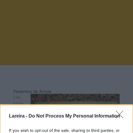
Pimientos de Arnoia
Los
pimie
ntos
Lareira -
Do Not Process My Personal Information
de
Arnoi
a,
If you wish to opt-out of the sale, sharing to third parties, or