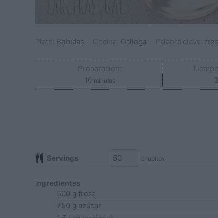
Plato:
Bebidas
Cocina:
Gallega
Palabra clave:
fres
Preparación:
Tiempo
minutos
10
3
minutos
Servings
chupitos
Ingredientes
500
g
fresa
750
g
azúcar
1.5
l
aguardiente