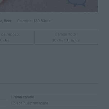
a, licor
Calories:
130.83
kcal
 de reposo:
Tiempo Total:
días
días
minutos
0
30
10
días
días
minutos
1
rama
canela
1
pizca
nuez moscada