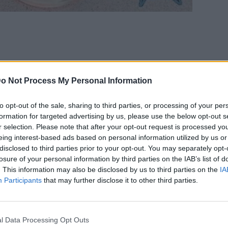
o Not Process My Personal Information
ela, un poco de nuez moscada rallada y el orujo en un
to opt-out of the sale, sharing to third parties, or processing of your per
ra otro.
formation for targeted advertising by us, please use the below opt-out s
r selection. Please note that after your opt-out request is processed y
 de consumirlo.
eing interest-based ads based on personal information utilized by us or
el filtro de una cafetera)
disclosed to third parties prior to your opt-out. You may separately opt-
losure of your personal information by third parties on the IAB’s list of
. This information may also be disclosed by us to third parties on the
IA
Participants
that may further disclose it to other third parties.
l Data Processing Opt Outs