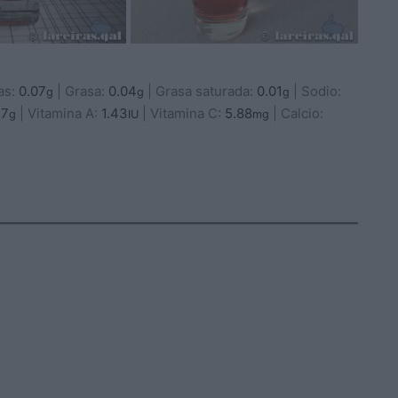
as:
0.07
|
Grasa:
0.04
|
Grasa saturada:
0.01
|
Sodio:
g
g
g
47
|
Vitamina A:
1.43
|
Vitamina C:
5.88
|
Calcio:
g
IU
mg