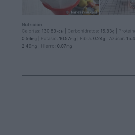
Nutrición
Calorías:
130.83
|
Carbohidratos:
15.83
|
Proteín
kcal
g
0.56
|
Potasio:
16.57
|
Fibra:
0.24
|
Azúcar:
15.
mg
mg
g
2.49
|
Hierro:
0.07
mg
mg