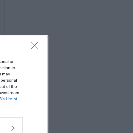
sonal or
ection to
ou may
 personal
out of the
 downstream
B’s List of