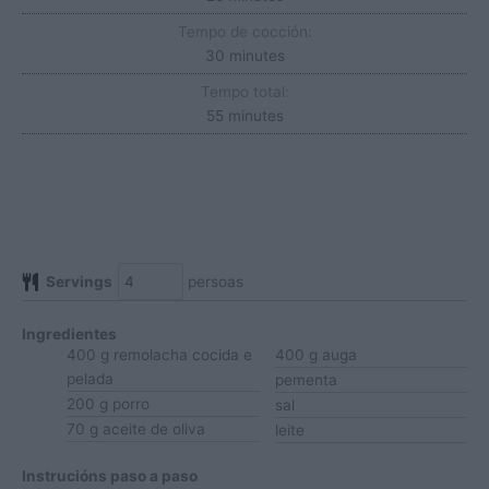
Tempo de cocción:
minutes
30
minutes
Tempo total:
minutes
55
minutes
Servings
persoas
Ingredientes
400
g
remolacha
cocida e
400
g
auga
pelada
pementa
200
g
porro
sal
70
g
aceite de oliva
leite
Instrucións paso a paso