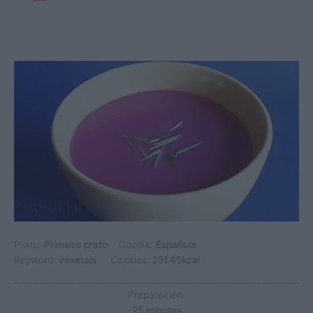
Prato:
Primeiro prato
Cociña:
Española
Keyword:
vexetais
Calories:
251.45
kcal
Preparación:
minutes
25
minutes