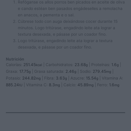
Refóganse os allos porros ben picados en aceite de oliva
e cando estéan ben pasados engádeselles a remolacha
en anacos, a pementa e o sal.
Cúbrese todo con auga deixándose cocer durante 15
minutos. Logo tritúrase, engadindo leite ata lograr a
textura desexada, e pásase por un coador fino.
Logo tritúrase, engadindo leite ata lograr a textura
desexada, e pásase por un coador fino.
Nutrición
Calorías:
251.45
|
Carbohidratos:
23.68
|
Proteínas:
1.6
|
kcal
g
g
Graxa:
17.75
|
Graxa saturada:
2.46
|
Sodio:
279.45
|
g
g
mg
Potasio:
244.82
|
Fibra:
3.63
|
Azucre:
15.54
|
Vitamina A:
mg
g
g
885.24
|
Vitamina C:
8.3
|
Calcio:
45.89
|
Ferro:
1.6
IU
mg
mg
mg