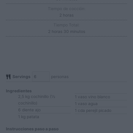
Tiempo de cocción:
horas
2
horas
Tiempo Total:
horas
minutos
2
horas
30
minutos
Servings
personas
Ingredientes
2,5
kg
cochinillo
(½
1
vaso
vino blanco
cochinillo)
1
vaso
agua
6
diente
ajo
1
cda
perejil
picado
1
kg
patata
Instrucciones paso a paso