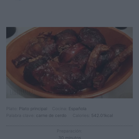
Plato:
Plato principal
Cocina:
Española
Palabra clave:
carne de cerdo
Calories:
542.01
kcal
Preparación:
minutos
30
minutos