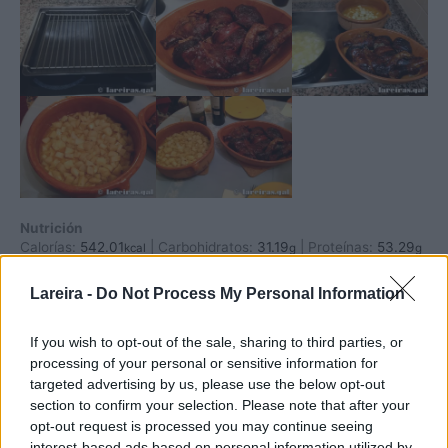
Nutrición
Calorías:
542.01
|
Carbohidratos:
31.19
|
Proteínas:
53.29
kcal
g
g
|
Grasa:
18.32
|
Grasa saturada:
6.33
|
Colesterol:
170.29
|
g
g
mg
Sodio:
208.02
|
Potasio:
1612.5
|
Fibra:
3.75
|
Azúcar:
Lareira -
Do Not Process My Personal Information
mg
mg
g
1.72
|
Vitamina A:
75.01
|
Vitamina C:
36.69
|
Calcio:
g
IU
mg
66.72
|
Hierro:
4.6
mg
mg
If you wish to opt-out of the sale, sharing to third parties, or
processing of your personal or sensitive information for
targeted advertising by us, please use the below opt-out
section to confirm your selection. Please note that after your
opt-out request is processed you may continue seeing
interest-based ads based on personal information utilized by