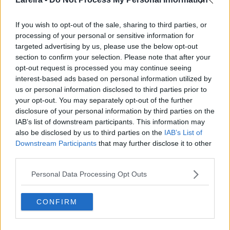
If you wish to opt-out of the sale, sharing to third parties, or
processing of your personal or sensitive information for
Nutrición
targeted advertising by us, please use the below opt-out
Calorías:
840.43
|
Carbohidratos:
2.1
|
Proteínas:
41.82
|
kcal
g
g
section to confirm your selection. Please note that after your
Grasa:
72.82
|
Grasa saturada:
27.57
|
Grasa trans:
0.01
|
g
g
g
opt-out request is processed you may continue seeing
Colesterol:
183.04
|
Sodio:
151.33
|
Potasio:
587.38
|
interest-based ads based on personal information utilized by
mg
mg
mg
us or personal information disclosed to third parties prior to
Fibra:
0.55
|
Azúcar:
0.07
|
Vitamina A:
44.25
|
Vitamina C:
g
g
IU
your opt-out. You may separately opt-out of the further
0.53
|
Calcio:
60.7
|
Hierro:
5.3
mg
mg
mg
disclosure of your personal information by third parties on the
IAB’s list of downstream participants. This information may
also be disclosed by us to third parties on the
IAB’s List of
Downstream Participants
that may further disclose it to other
third parties.
Personal Data Processing Opt Outs
CONFIRM