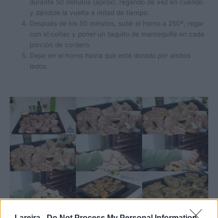
durante 50 minutos (aprox), regando de vez en cuendo
y dándole la vuelta a mitad de tiempo.
Después de los 50 minutos, subir el horno a 250º, regar
con el coñac y poner un taquito de mantequilla en cada
porción de cordero.
Dejar en el horno hasta que esté dorado por ambos
lados.
Lareira -
Do Not Process My Personal Information