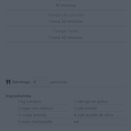
minutos
10
minutos
Tiempo de cocción:
hora
minutos
1
hora
30
minutos
Tiempo Total:
hora
minutos
1
hora
40
minutos
Servings
personas
Ingredientes
1
kg
cordero
1
cda
ajo en polvo
1
copa
vino blanco
1
cda
tomillo
½
copa
brandy
4
cda
aceite de oliva
1
nuez
mantequilla
sal