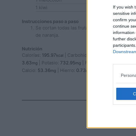
If you wish 
1
kiwi
sensitive in
confirm you
Instrucciones paso a paso
continue se
Se cortan todas las frutas en dados, más o m
information 
de naranja.
further disc
participants
Nutrición
Downstream 
Calorías:
195.97
|
Carbohidratos:
48.86
|
Proteín
kcal
g
3.63
|
Potasio:
732.95
|
Fibra:
6.45
|
Azúcar:
3
mg
mg
g
Calcio:
53.36
|
Hierro:
0.73
mg
mg
Persona