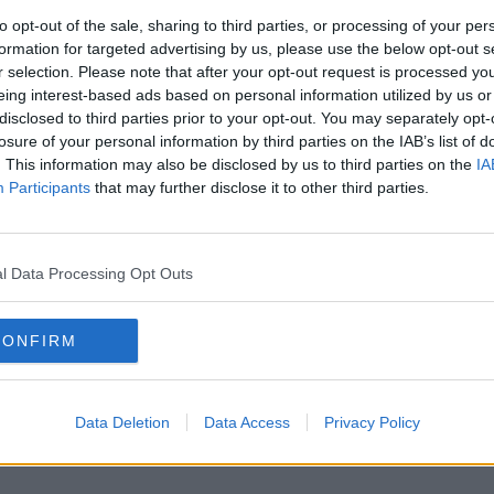
to opt-out of the sale, sharing to third parties, or processing of your per
1
cdta
azúcar
formation for targeted advertising by us, please use the below opt-out s
r selection. Please note that after your opt-out request is processed y
eing interest-based ads based on personal information utilized by us or
enos del mismo tamaño, y se maceran con azúcar y zumo
disclosed to third parties prior to your opt-out. You may separately opt-
losure of your personal information by third parties on the IAB’s list of
. This information may also be disclosed by us to third parties on the
IA
Participants
that may further disclose it to other third parties.
as:
2.67
|
Grasa:
0.87
|
Grasa saturada:
0.13
|
Sodio:
g
g
g
4.32
|
Vitamina A:
725.58
|
Vitamina C:
122.67
|
g
IU
mg
l Data Processing Opt Outs
CONFIRM
Data Deletion
Data Access
Privacy Policy