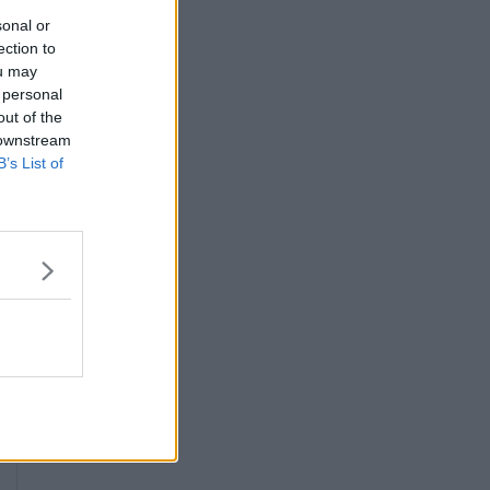
sonal or
ection to
ou may
 personal
out of the
 downstream
B’s List of