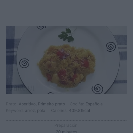
Prato:
Aperitivo, Primeiro prato
Cociña:
Española
Keyword:
arroz, polo
Calories:
409.81
kcal
Preparación:
minutes
20
minutes