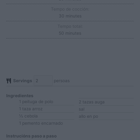
Tempo de cocción:
minutes
30
minutes
Tempo total:
minutes
50
minutes
Servings
persoas
Ingredientes
1
peituga de polo
2
tazas
auga
1
taza
arroz
sal
½
cebola
allo en po
1
pemento encarnado
Instrucións paso a paso