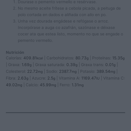
Dourase o pemento vermello e resérvase.
No mesmo aceite frítese a cebola picada, a peituga de
polo cortada en dados e aliñada con allo en po.
Unha vez dourada engádese e refógase o arroz.
Incorpórase a auga co azafrán, sazónase e déixase
cocer ata que estea listo, momento no que se engade o
pemento vermello.
Nutrición
Calorías:
409.81
|
Carbohidratos:
80.73
|
Proteínas:
15.35
kcal
g
g
|
Graxa:
1.69
|
Graxa saturada:
0.39
|
Graxa trans:
0.01
|
g
g
g
Colesterol:
22.72
|
Sodio:
2387.7
|
Potasio:
389.54
|
mg
mg
mg
Fibra:
2.63
|
Azucre:
2.5
|
Vitamina A:
1169.47
|
Vitamina C:
g
g
IU
49.02
|
Calcio:
45.99
|
Ferro:
1.31
mg
mg
mg