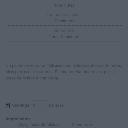
minutes
40
minutes
Tempo de cocción:
minutes
25
minutes
Tempo total:
hour
minutes
1
hour
5
minutes
Un pastel de verduras delicioso con follado recheo de tomates,
allos porros e allos tenros. É unha receita moi sinxela pois a
masa de follado é comprada.
Servings
persoas
Ingredientes
230
g
masa de follado
1
2
dente
allo