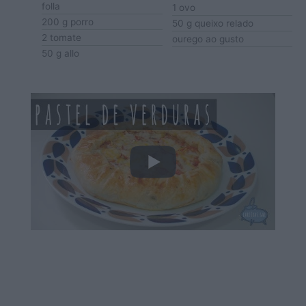
folla
1
ovo
200
g
porro
50
g
queixo relado
2
tomate
ourego
ao gusto
50
g
allo