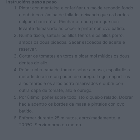
Instrucións paso a paso
Pintar con manteiga e enfariñar un molde redondo fondo
e cubrir coa lámina de follado, deixando que os bordes
colguen hacia fóra. Pinchar o fondo para que non
levante demasiado ao cocer e pintar con ovo batido.
Nunha tixola, saltear os allos tenros e os allos porro,
ambos os dous picados. Sacar escoados do aceite e
reservar.
Cortar os tomates en toros e picar moi miúdos os dous
dentes de allo.
Poñer unha capa de tomate sobre a masa, espallarlle a
metade do allo e un pouco de ourego. Logo, engadir os
allos tenros e os allos porro reservados e cubrir con
outra capa de tomate, allo e ourego.
Por último, poñer sobre todo isto o queixo relado. Dobrar
hacia adentro os bordes da masa e pintalos con ovo
batido.
Enfornar durante 25 minutos, aproximadamente, a
200ºC. Servir morno ou morno.