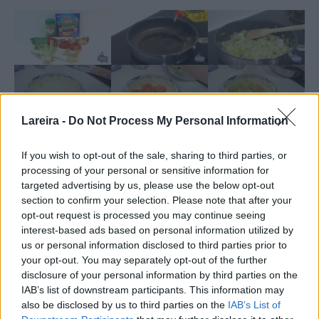
Lareira -
Do Not Process My Personal Information
If you wish to opt-out of the sale, sharing to third parties, or
processing of your personal or sensitive information for
targeted advertising by us, please use the below opt-out
section to confirm your selection. Please note that after your
opt-out request is processed you may continue seeing
interest-based ads based on personal information utilized by
us or personal information disclosed to third parties prior to
your opt-out. You may separately opt-out of the further
disclosure of your personal information by third parties on the
IAB’s list of downstream participants. This information may
Nutrición
also be disclosed by us to third parties on the
IAB’s List of
Calorías:
450.42
|
Carbohidratos:
41.49
|
Proteínas:
12.55
kcal
g
g