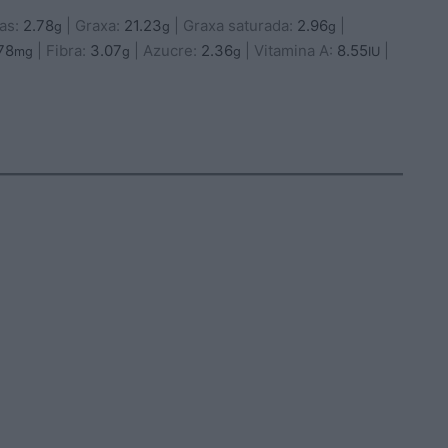
nas:
2.78
|
Graxa:
21.23
|
Graxa saturada:
2.96
|
g
g
g
78
|
Fibra:
3.07
|
Azucre:
2.36
|
Vitamina A:
8.55
|
mg
g
g
IU