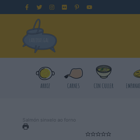
Ir
ao
contido
ARROZ
CARNES
CON CULLER
EMPANA
Salmón sinxelo ao forno