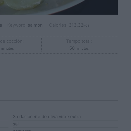
a
Keyword:
salmón
Calories:
313.32
kcal
de cocción:
Tempo total:
minutes
minutes
50
minutes
minutes
3
cdas
aceite de oliva
virxe extra
sal