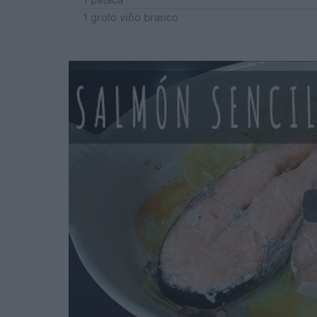
1
grolo
viño branco