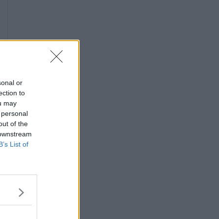
sonal or
ection to
ou may
 personal
out of the
 downstream
B’s List of