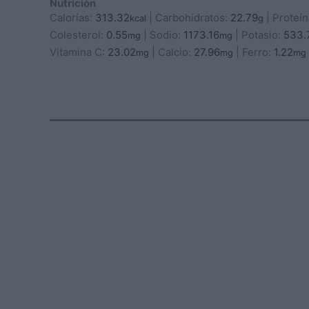
Nutrición
Calorías:
313.32
|
Carbohidratos:
22.79
|
Proteí
kcal
g
Colesterol:
0.55
|
Sodio:
1173.16
|
Potasio:
533.
mg
mg
Vitamina C:
23.02
|
Calcio:
27.96
|
Ferro:
1.22
mg
mg
mg