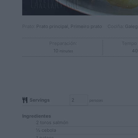
Prato:
Prato principal, Primeiro prato
Cociña:
Galeg
Preparación:
Tempo 
minutes
10
40
minutes
Servings
persoas
Ingredientes
2
toros
salmón
½
cebola
1
pataca