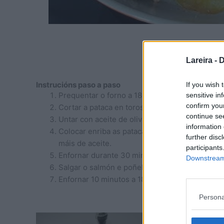
Lareira -
D
Instrucións paso a paso
If you wish 
Prequentar o forno a 180ºC
sensitive in
confirm you
Cortar a pataca en toros finos e a cebola en an
continue se
Untar con aceite de oliva virxe extra unha font
information 
Colocar enriba as patacas e a cebola. Salpeme
further disc
máis de aceite.
participants
Enfornar durante 30 minutos.
Downstream 
Salgar o salmón e poñelo enriba das patacas. 
Enfornar 10 minutos a 180 ºC
Persona