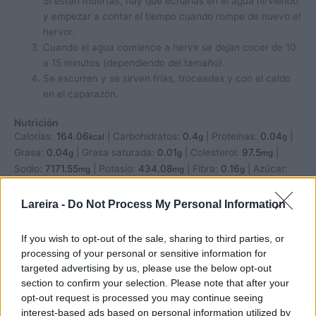
Si están muertas, hay que echarlas en el agua hirviendo
y empezar a contar el tiempo cuando rompe de nuevo el
hervor.
Cuando el agua comience a hervir se dejan cocer de 10
a 15 minutos (dependiendo del tamaño).
Se escurren y se sirven frías, troceadas y con el caldo
en el caparazón.
Nutrición
Calorías:
164.06
|
Carbohidratos:
0.4
|
Proteínas:
0.04
|
kcal
g
g
Grasa:
0.04
|
Grasa saturada:
0.01
|
Colesterol:
97.5
|
g
g
mg
Sodio:
7171.55
|
Potasio:
434.08
|
Fibra:
0.16
|
Azúcar:
mg
mg
g
0.03
|
Vitamina A:
67.17
|
Vitamina C:
0.23
|
Calcio:
g
IU
mg
74.74
|
Hierro:
0.28
mg
mg
Lareira -
Do Not Process My Personal Information
If you wish to opt-out of the sale, sharing to third parties, or
processing of your personal or sensitive information for
targeted advertising by us, please use the below opt-out
section to confirm your selection. Please note that after your
opt-out request is processed you may continue seeing
interest-based ads based on personal information utilized by