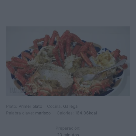
Plato:
Primer plato
Cocina:
Gallega
Palabra clave:
marisco
Calories:
164.06
kcal
Preparación:
minutos
20
minutos