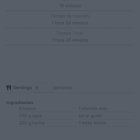
minutos
15
minutos
Tiempo de cocción:
hora
minutos
1
hora
30
minutos
Tiempo Total:
hora
minutos
1
hora
45
minutos
Servings
personas
Ingredientes
6
huevo
1
chorrito
anís
700
g
agua
sal
al gusto
200
g
harina
1
trozo
tocino