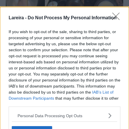
Lareira -
Do Not Process My Personal Information
If you wish to opt-out of the sale, sharing to third parties, or
processing of your personal or sensitive information for
targeted advertising by us, please use the below opt-out
section to confirm your selection. Please note that after your
Nutrición
opt-out request is processed you may continue seeing
Calorías:
199.29
|
Carbohidratos:
25.75
|
Proteínas:
8.97
|
kcal
g
g
interest-based ads based on personal information utilized by
Grasa:
6.18
|
Grasa saturada:
2.08
|
Grasa trans:
0.02
|
g
g
g
us or personal information disclosed to third parties prior to
Colesterol:
165.26
|
Sodio:
844.14
|
Potasio:
96.55
|
mg
mg
mg
your opt-out. You may separately opt-out of the further
Fibra:
0.9
|
Azúcar:
0.25
|
Vitamina A:
237.6
|
Calcio:
g
g
IU
disclosure of your personal information by third parties on the
33.62
|
Hierro:
2.32
IAB’s list of downstream participants. This information may
mg
mg
also be disclosed by us to third parties on the
IAB’s List of
Downstream Participants
that may further disclose it to other
third parties.
Personal Data Processing Opt Outs