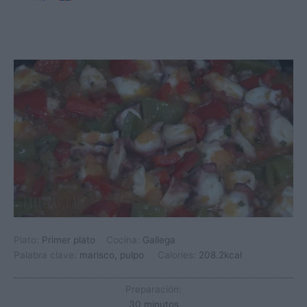
Plato:
Primer plato
Cocina:
Gallega
Palabra clave:
marisco, pulpo
Calories:
208.2
kcal
Preparación:
minutos
30
minutos