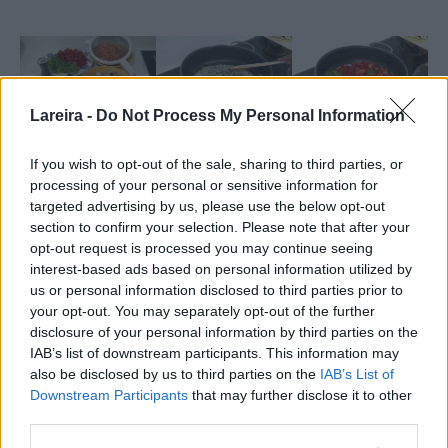
Lareira -
Do Not Process My Personal Information
If you wish to opt-out of the sale, sharing to third parties, or
processing of your personal or sensitive information for
targeted advertising by us, please use the below opt-out
section to confirm your selection. Please note that after your
opt-out request is processed you may continue seeing
interest-based ads based on personal information utilized by
us or personal information disclosed to third parties prior to
Nutrición
your opt-out. You may separately opt-out of the further
Calorías:
208.2
|
Carbohidratos:
12.35
|
Proteínas:
20.34
|
kcal
g
g
disclosure of your personal information by third parties on the
Grasa:
8.67
|
Grasa saturada:
1.32
|
Colesterol:
60
|
Sodio:
g
g
mg
IAB’s list of downstream participants. This information may
489.29
|
Potasio:
815.19
|
Fibra:
2.82
|
Azúcar:
5.53
|
mg
mg
g
g
also be disclosed by us to third parties on the
IAB’s List of
Vitamina A:
1994.58
|
Vitamina C:
82.73
|
Calcio:
89.21
|
IU
mg
mg
Downstream Participants
that may further disclose it to other
Hierro:
7.25
mg
third parties.