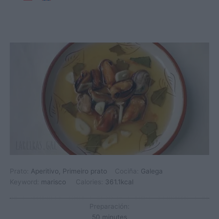
Prato:
Aperitivo, Primeiro prato
Cociña:
Galega
Keyword:
marisco
Calories:
361.1
kcal
Preparación:
minutes
50
minutes