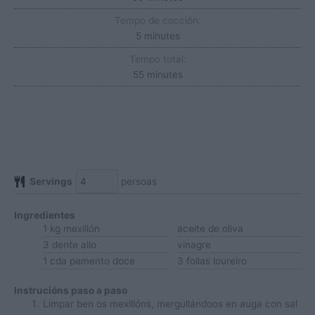
Tempo de cocción:
minutes
5
minutes
Tempo total:
minutes
55
minutes
Servings
persoas
Ingredientes
1
kg
mexillón
aceite de oliva
3
dente
allo
vinagre
1
cda
pemento doce
3
follas
loureiro
Instrucións paso a paso
Limpar ben os mexillóns, mergullándoos en auga con sal