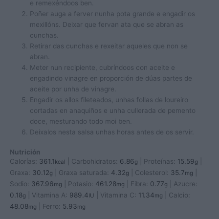
e remexéndoos ben.
Poñer auga a ferver nunha pota grande e engadir os
mexillóns. Deixar que fervan ata que se abran as
cunchas.
Retirar das cunchas e rexeitar aqueles que non se
abran.
Meter nun recipiente, cubríndoos con aceite e
engadindo vinagre en proporción de dúas partes de
aceite por unha de vinagre.
Engadir os allos fileteados, unhas follas de loureiro
cortadas en anaquiños e unha cullerada de pemento
doce, mesturando todo moi ben.
Deixalos nesta salsa unhas horas antes de os servir.
Nutrición
Calorías:
361.1
|
Carbohidratos:
6.86
|
Proteínas:
15.59
|
kcal
g
g
Graxa:
30.12
|
Graxa saturada:
4.32
|
Colesterol:
35.7
|
g
g
mg
Sodio:
367.96
|
Potasio:
461.28
|
Fibra:
0.77
|
Azucre:
mg
mg
g
0.18
|
Vitamina A:
989.4
|
Vitamina C:
11.34
|
Calcio:
g
IU
mg
48.08
|
Ferro:
5.93
mg
mg