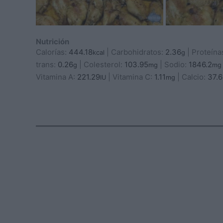
Nutrición
Calorías:
444.18
|
Carbohidratos:
2.36
|
Proteína
kcal
g
trans:
0.26
|
Colesterol:
103.95
|
Sodio:
1846.2
g
mg
mg
Vitamina A:
221.29
|
Vitamina C:
1.11
|
Calcio:
37.
IU
mg