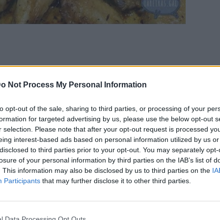
o Not Process My Personal Information
nta, tomillo y orégano.
 aceite de oliva en la misma fuente en la que van a ir al
to opt-out of the sale, sharing to third parties, or processing of your per
formation for targeted advertising by us, please use the below opt-out s
o blanco
r selection. Please note that after your opt-out request is processed y
eing interest-based ads based on personal information utilized by us or
entado a 200ºC, dándoles la vuelta a mitad de tiempo.
disclosed to third parties prior to your opt-out. You may separately opt-
losure of your personal information by third parties on the IAB’s list of
. This information may also be disclosed by us to third parties on the
IA
Participants
that may further disclose it to other third parties.
l Data Processing Opt Outs