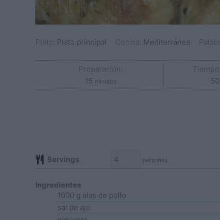
Plato:
Plato principal
Cocina:
Mediterránea
Palab
Preparación:
Tiempo 
minutos
15
50
minutos
Servings
personas
Ingredientes
1000
g
alas de pollo
sal de ajo
pimienta