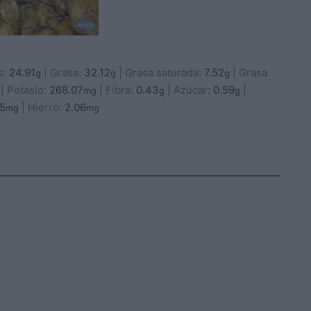
s:
24.91
|
Grasa:
32.12
|
Grasa saturada:
7.52
|
Grasa
g
g
g
|
Potasio:
268.07
|
Fibra:
0.43
|
Azúcar:
0.59
|
mg
g
g
65
|
Hierro:
2.06
mg
mg