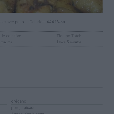
ra clave:
pollo
Calories:
444.18
kcal
de cocción:
Tiempo Total:
minutos
hora
minutos
1
5
minutos
hora
minutos
orégano
perejil
picado
1
copa
vino blanco