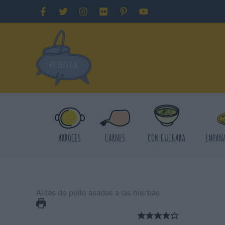
Ir
al
contenido
ARROCES
CARNES
CON CUCHARA
EMPANA
Alitas de pollo asadas a las hierbas