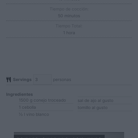
Tiempo de cocción:
minutos
50
minutos
Tiempo Total:
hora
1
hora
Servings
personas
Ingredientes
1500
g
conejo
troceado
sal de ajo
al gusto
1
cebolla
tomillo
al gusto
½
l
vino blanco