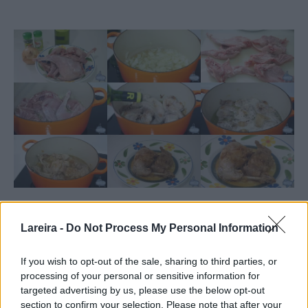
Nutrición
Calorías:
725.01
|
Carbohidratos:
8.61
|
Proteínas:
109.59
kcal
g
g
Lareira -
Do Not Process My Personal Information
|
Grasa:
11.74
|
Grasa saturada:
3.5
|
Colesterol:
405
|
g
g
mg
Sodio:
2586.01
|
Potasio:
2073.2
|
Fibra:
1.12
|
Azúcar:
mg
mg
g
If you wish to opt-out of the sale, sharing to third parties, or
3.18
|
Vitamina A:
51.4
|
Vitamina C:
3.38
|
Calcio:
g
IU
mg
processing of your personal or sensitive information for
110.07
|
Hierro:
18.19
mg
mg
targeted advertising by us, please use the below opt-out
section to confirm your selection. Please note that after your