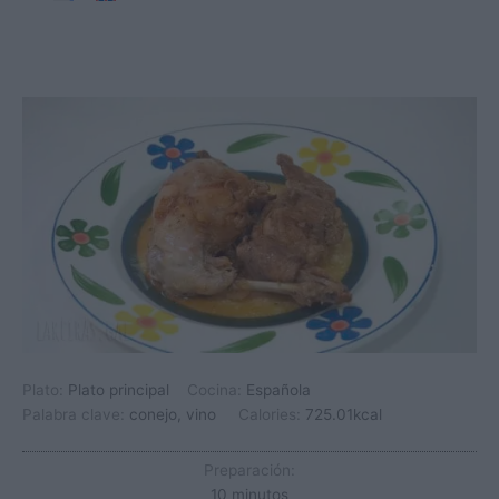
Plato:
Plato principal
Cocina:
Española
Palabra clave:
conejo, vino
Calories:
725.01
kcal
Preparación:
minutos
10
minutos