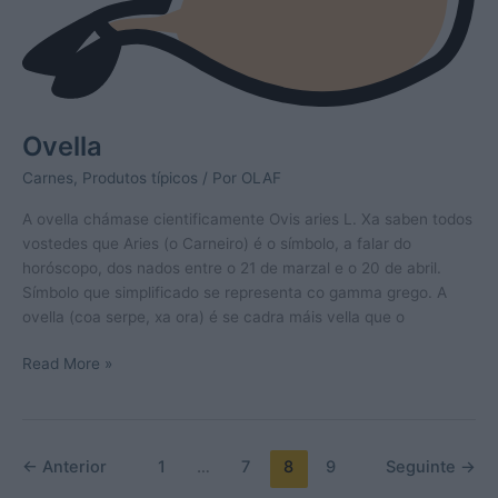
Ovella
Carnes
,
Produtos típicos
/ Por
OLAF
A ovella chámase cientificamente Ovis aries L. Xa saben todos
vostedes que Aries (o Carneiro) é o símbolo, a falar do
horóscopo, dos nados entre o 21 de marzal e o 20 de abril.
Símbolo que simplificado se representa co gamma grego. A
ovella (coa serpe, xa ora) é se cadra máis vella que o
Ovella
Read More »
←
Anterior
1
…
7
8
9
Seguinte
→